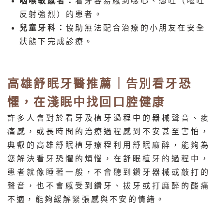
咽喉敏感者：
看牙容易感到噁心、想吐（嘔吐
反射強烈）的患者。
兒童牙科：
協助無法配合治療的小朋友在安全
狀態下完成診療。
高雄舒眠牙醫推薦｜告別看牙恐
懼，在淺眠中找回口腔健康
許多人會對於看牙及植牙過程中的器械聲音、痠
痛感，或長時間的治療過程感到不安甚至害怕，
典叡的高雄舒眠植牙療程利用舒眠麻醉，能夠為
您解決看牙恐懼的煩惱，在舒眠植牙的過程中，
患者就像睡著一般，不會聽到鑽牙器械或敲打的
聲音，也不會感受到鑽牙、拔牙或打麻醉的酸痛
不適，能夠緩解緊張感與不安的情緒。