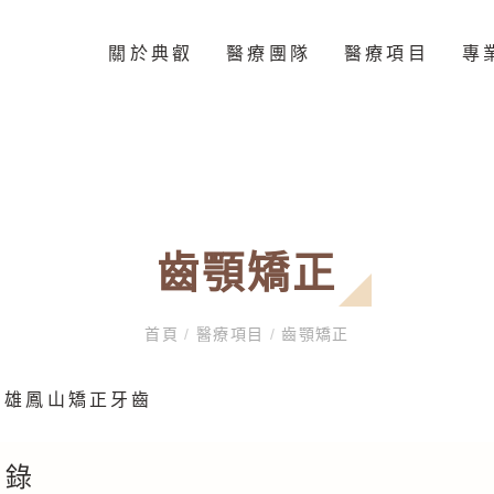
關於典叡
醫療團隊
醫療項目
專
齒顎矯正
首頁
/
醫療項目
/
齒顎矯正
目錄