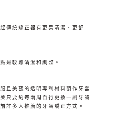
比起傳統矯正器有更易清潔、更舒
缺點是較難清潔和調整。
舒服且美觀的透明專利材料製作牙套
適美只要約每兩周自行更換一副牙齒
目前許多人推薦的牙齒矯正方式。