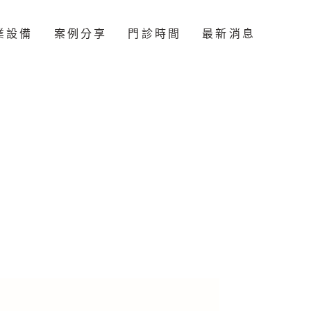
業設備
案例分享
門診時間
最新消息