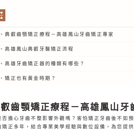
、典叡齒顎矯正療程－高雄鳳山牙齒矯正專家
、高雄鳳山典叡牙醫矯正流程
、高雄牙齒矯正器的種類有哪些？
、矯正也有黃金時期？
典叡齒顎矯正療程－高雄鳳山牙
是否擔心牙齒不整影響外觀嗎？害怕矯正牙齒後不如
齒矯正多年，結合專業美學經驗與數位設備，為您提